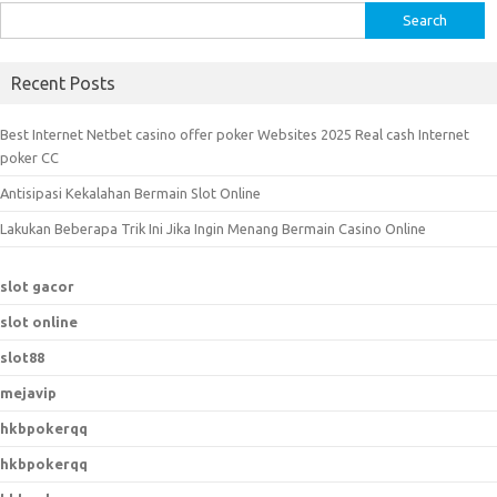
S
e
a
Recent Posts
r
c
Best Internet Netbet casino offer poker Websites 2025 Real cash Internet
h
poker CC
f
Antisipasi Kekalahan Bermain Slot Online
o
r
Lakukan Beberapa Trik Ini Jika Ingin Menang Bermain Casino Online
:
slot gacor
slot online
slot88
mejavip
hkbpokerqq
hkbpokerqq