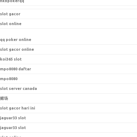
hkbpokerqq
slot gacor
slot online
qq poker online
slot gacor online
koi365 slot
mpo8080 daftar
mpo8080
slot server canada
赌场
slot gacor hari ini
jaguar33 slot
jaguar33 slot