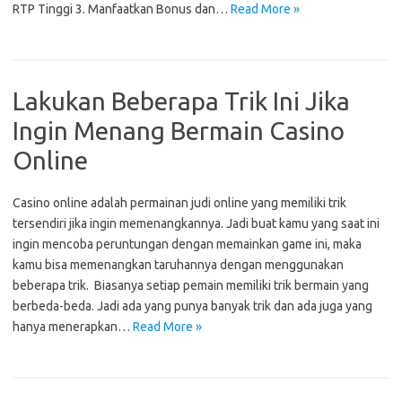
RTP Tinggi 3. Manfaatkan Bonus dan…
Read More »
Lakukan Beberapa Trik Ini Jika
Ingin Menang Bermain Casino
Online
Casino online adalah permainan judi online yang memiliki trik
tersendiri jika ingin memenangkannya. Jadi buat kamu yang saat ini
ingin mencoba peruntungan dengan memainkan game ini, maka
kamu bisa memenangkan taruhannya dengan menggunakan
beberapa trik. Biasanya setiap pemain memiliki trik bermain yang
berbeda-beda. Jadi ada yang punya banyak trik dan ada juga yang
hanya menerapkan…
Read More »