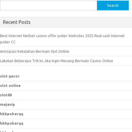
S
e
a
Recent Posts
r
c
Best Internet Netbet casino offer poker Websites 2025 Real cash Internet
h
poker CC
f
Antisipasi Kekalahan Bermain Slot Online
o
r
Lakukan Beberapa Trik Ini Jika Ingin Menang Bermain Casino Online
:
slot gacor
slot online
slot88
mejavip
hkbpokerqq
hkbpokerqq