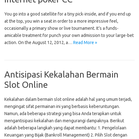
You go into a good satellite for a tiny pick-inside, and if you end up
at the top, you win a seat in order to a more impressive feel,
occasionally a primary show or live tournament. It’s a funds-
amicable treatment for punch your own admission to your large-bet
action. On the August 12, 2012, a…
Read More »
Antisipasi Kekalahan Bermain
Slot Online
Kekalahan dalam bermain slot online adalah hal yang umum terjadi,
mengingat sifat permainan ini yang berbasis keberuntungan.
Namun, ada beberapa strategi yang bisa Anda terapkan untuk
mengantisipasi kekalahan dan mengurangi dampaknya. Berikut
adalah beberapa langkah yang dapat membantu: 1. Pengelolaan
Keuangan yang Bijak (Bankroll Management) 2. Pilih Slot dengan