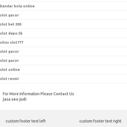
bandar bola online
slot gacor
slot bet 200
slot depo 5k
situs slot777
slot gacor
slot gacor
slot online
slot resmi
For More Information Please
Contact Us
jasa seo judi
custom footer text left
custom footer text right