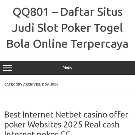
Skip
to
QQ801 – Daftar Situs
content
Judi Slot Poker Togel
Bola Online Terpercaya
Menu
CATEGORY ARCHIVES:
DOA JUDI
Best Internet Netbet casino offer
poker Websites 2025 Real cash
Internet poker CC