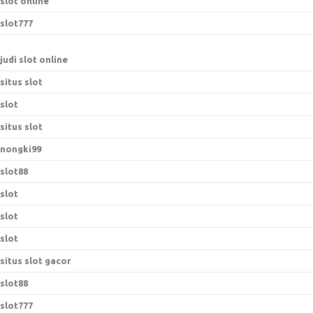
slot online
slot777
judi slot online
situs slot
slot
situs slot
nongki99
slot88
slot
slot
slot
situs slot gacor
slot88
slot777