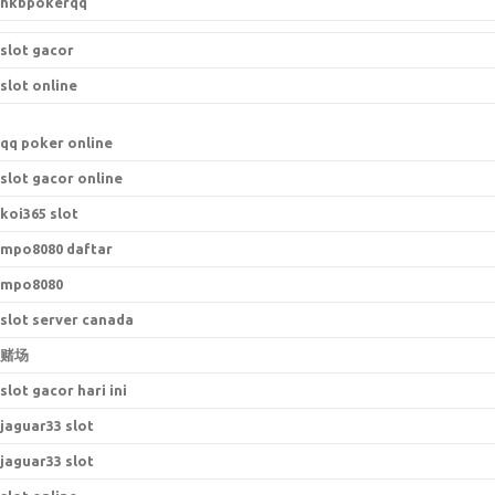
hkbpokerqq
slot gacor
slot online
qq poker online
slot gacor online
koi365 slot
mpo8080 daftar
mpo8080
slot server canada
赌场
slot gacor hari ini
jaguar33 slot
jaguar33 slot