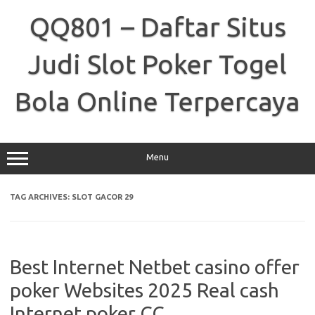
Skip
to
QQ801 – Daftar Situs
content
Judi Slot Poker Togel
Bola Online Terpercaya
Menu
TAG ARCHIVES:
SLOT GACOR 29
Best Internet Netbet casino offer
poker Websites 2025 Real cash
Internet poker CC