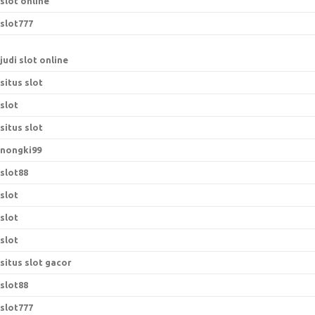
slot online
slot777
judi slot online
situs slot
slot
situs slot
nongki99
slot88
slot
slot
slot
situs slot gacor
slot88
slot777