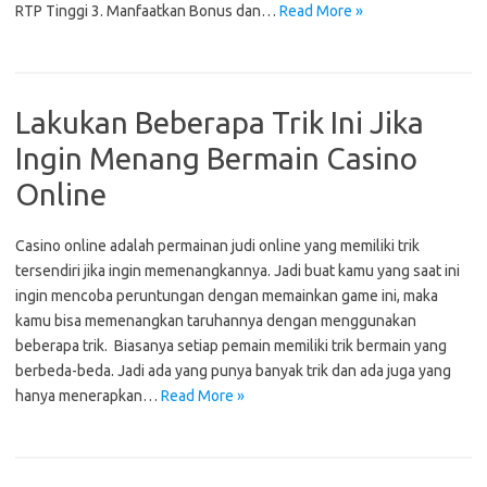
RTP Tinggi 3. Manfaatkan Bonus dan…
Read More »
Lakukan Beberapa Trik Ini Jika
Ingin Menang Bermain Casino
Online
Casino online adalah permainan judi online yang memiliki trik
tersendiri jika ingin memenangkannya. Jadi buat kamu yang saat ini
ingin mencoba peruntungan dengan memainkan game ini, maka
kamu bisa memenangkan taruhannya dengan menggunakan
beberapa trik. Biasanya setiap pemain memiliki trik bermain yang
berbeda-beda. Jadi ada yang punya banyak trik dan ada juga yang
hanya menerapkan…
Read More »