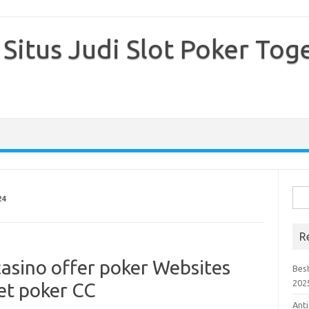
Situs Judi Slot Poker Tog
Sea
24
for:
R
casino offer poker Websites
Bes
202
et poker CC
Anti