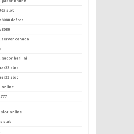
t gacor online
365 slot
8080 daftar
o8080
t server canada
场
t gacor hari ini
uar33 slot
uar33 slot
t online
t777
i slot online
us slot
t