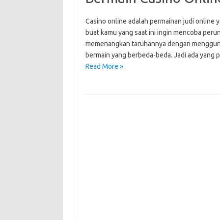
Casino online adalah permainan judi online y
buat kamu yang saat ini ingin mencoba per
memenangkan taruhannya dengan menggunakan
bermain yang berbeda-beda. Jadi ada yang 
Read More »