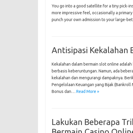
You go into a good satellite for a tiny pick-in
more impressive feel, occasionally a primary
punch your own admission to your large-bet
Antisipasi Kekalahan 
Kekalahan dalam bermain slot online adalah 
berbasis keberuntungan. Namun, ada beberap
kekalahan dan mengurangi dampaknya. Berik
Pengelolaan Keuangan yang Bijak (Bankroll 
Bonus dan…
Read More »
Lakukan Beberapa Trik
Bermain Casino Onlin