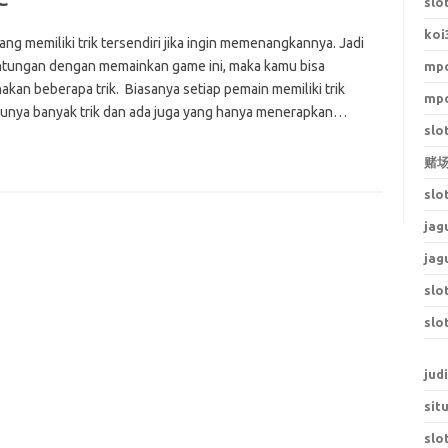
slo
koi
ang memiliki trik tersendiri jika ingin memenangkannya. Jadi
untungan dengan memainkan game ini, maka kamu bisa
mpo
 beberapa trik. Biasanya setiap pemain memiliki trik
mp
punya banyak trik dan ada juga yang hanya menerapkan…
slo
赌
slo
jag
jag
slo
slo
jud
sit
slo