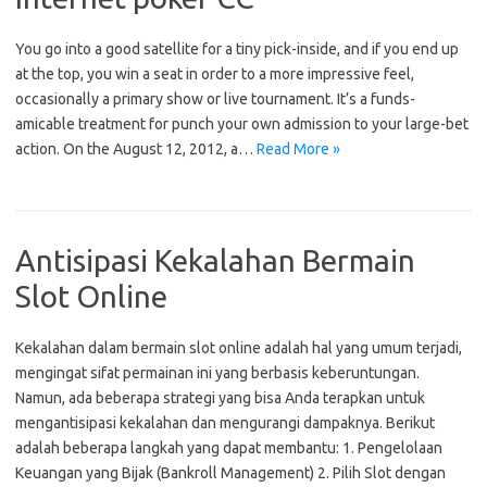
You go into a good satellite for a tiny pick-inside, and if you end up
at the top, you win a seat in order to a more impressive feel,
occasionally a primary show or live tournament. It’s a funds-
amicable treatment for punch your own admission to your large-bet
action. On the August 12, 2012, a…
Read More »
Antisipasi Kekalahan Bermain
Slot Online
Kekalahan dalam bermain slot online adalah hal yang umum terjadi,
mengingat sifat permainan ini yang berbasis keberuntungan.
Namun, ada beberapa strategi yang bisa Anda terapkan untuk
mengantisipasi kekalahan dan mengurangi dampaknya. Berikut
adalah beberapa langkah yang dapat membantu: 1. Pengelolaan
Keuangan yang Bijak (Bankroll Management) 2. Pilih Slot dengan