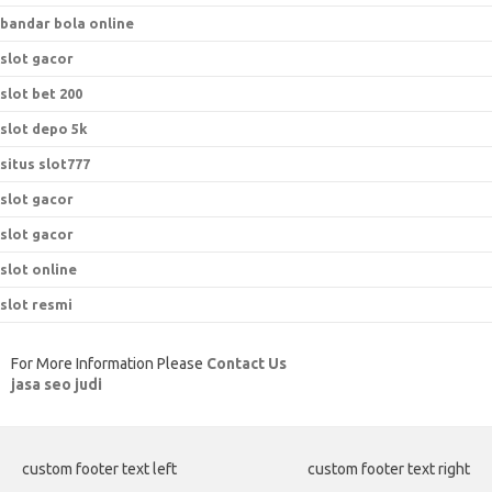
bandar bola online
slot gacor
slot bet 200
slot depo 5k
situs slot777
slot gacor
slot gacor
slot online
slot resmi
For More Information Please
Contact Us
jasa seo judi
custom footer text left
custom footer text right