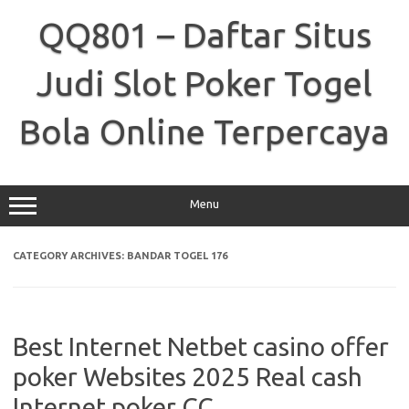
Skip
to
QQ801 – Daftar Situs
content
Judi Slot Poker Togel
Bola Online Terpercaya
Menu
CATEGORY ARCHIVES:
BANDAR TOGEL 176
Best Internet Netbet casino offer
poker Websites 2025 Real cash
Internet poker CC