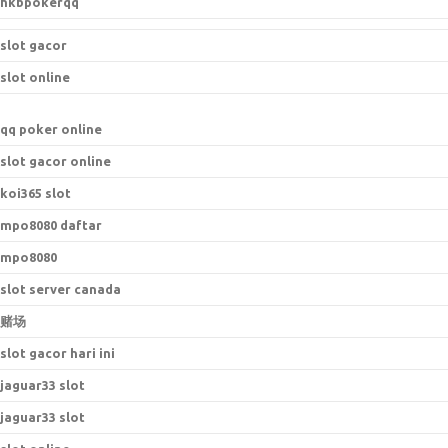
hkbpokerqq
slot gacor
slot online
qq poker online
slot gacor online
koi365 slot
mpo8080 daftar
mpo8080
slot server canada
赌场
slot gacor hari ini
jaguar33 slot
jaguar33 slot