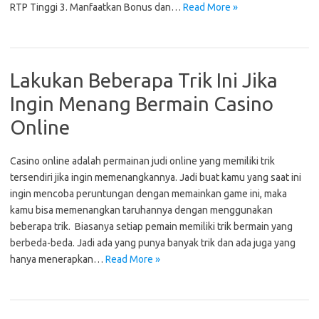
RTP Tinggi 3. Manfaatkan Bonus dan…
Read More »
Lakukan Beberapa Trik Ini Jika
Ingin Menang Bermain Casino
Online
Casino online adalah permainan judi online yang memiliki trik
tersendiri jika ingin memenangkannya. Jadi buat kamu yang saat ini
ingin mencoba peruntungan dengan memainkan game ini, maka
kamu bisa memenangkan taruhannya dengan menggunakan
beberapa trik. Biasanya setiap pemain memiliki trik bermain yang
berbeda-beda. Jadi ada yang punya banyak trik dan ada juga yang
hanya menerapkan…
Read More »