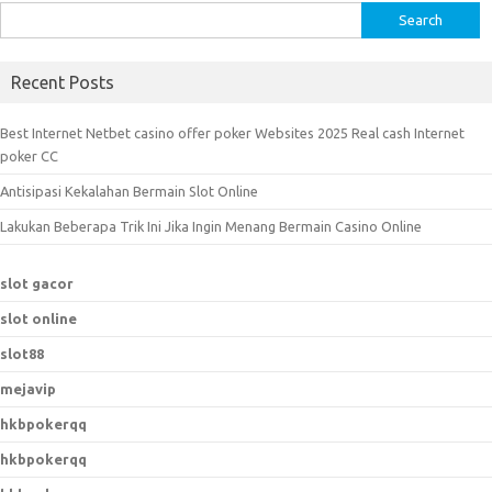
S
e
a
Recent Posts
r
c
Best Internet Netbet casino offer poker Websites 2025 Real cash Internet
h
poker CC
f
Antisipasi Kekalahan Bermain Slot Online
o
r
Lakukan Beberapa Trik Ini Jika Ingin Menang Bermain Casino Online
:
slot gacor
slot online
slot88
mejavip
hkbpokerqq
hkbpokerqq