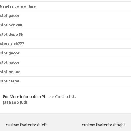
bandar bola online
slot gacor
slot bet 200
slot depo 5k
situs slot777
slot gacor
slot gacor
slot online
slot resmi
For More Information Please
Contact Us
jasa seo judi
custom footer text left
custom footer text right