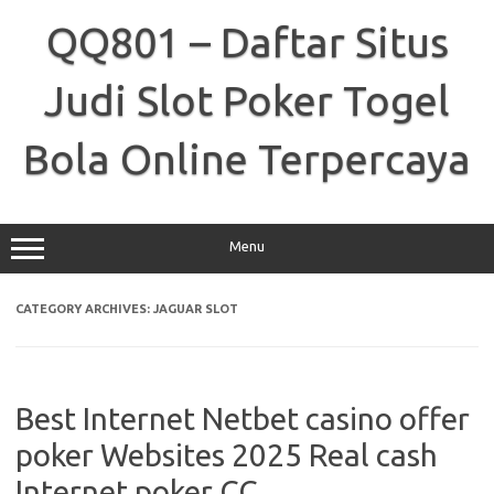
Skip
to
QQ801 – Daftar Situs
content
Judi Slot Poker Togel
Bola Online Terpercaya
Menu
CATEGORY ARCHIVES:
JAGUAR SLOT
Best Internet Netbet casino offer
poker Websites 2025 Real cash
Internet poker CC