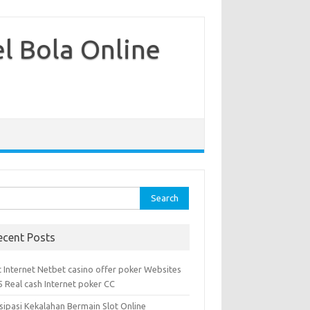
el Bola Online
rch
ecent Posts
t Internet Netbet casino offer poker Websites
5 Real cash Internet poker CC
sipasi Kekalahan Bermain Slot Online