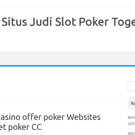
Situs Judi Slot Poker Tog
Sea
for:
R
casino offer poker Websites
Bes
202
et poker CC
Anti