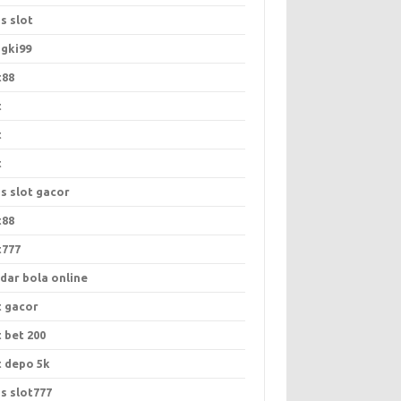
us slot
gki99
t88
t
t
t
us slot gacor
t88
t777
dar bola online
t gacor
t bet 200
t depo 5k
us slot777