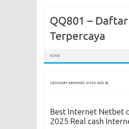
Skip
to
content
QQ801 – Daftar 
Terpercaya
HOME
CATEGORY ARCHIVES:
SITUS JUDI 95
Best Internet Netbet 
2025 Real cash Intern