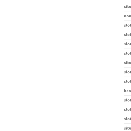
sit
non
slo
slo
slo
slo
sit
slo
slo
ban
slo
slo
slo
sit