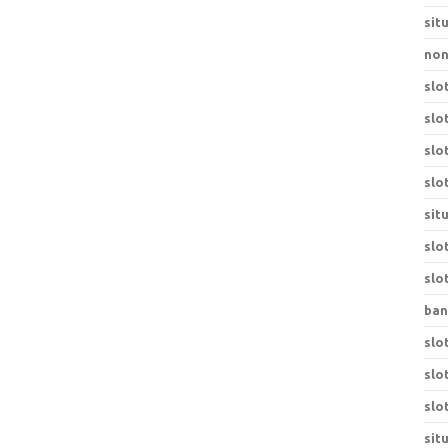
sit
non
slo
slo
slo
slo
sit
slo
slo
ban
slo
slo
slo
sit