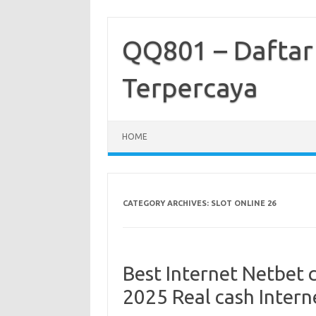
Skip
to
content
QQ801 – Daftar 
Terpercaya
HOME
CATEGORY ARCHIVES:
SLOT ONLINE 26
Best Internet Netbet 
2025 Real cash Intern