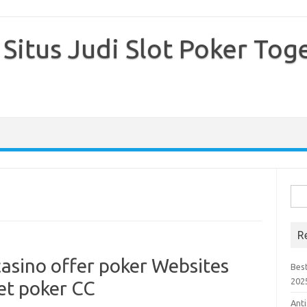
Situs Judi Slot Poker Tog
Sea
for:
R
casino offer poker Websites
Bes
202
et poker CC
Anti