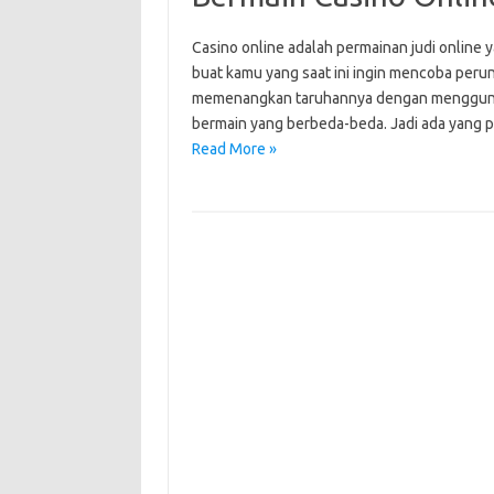
Casino online adalah permainan judi online y
buat kamu yang saat ini ingin mencoba per
memenangkan taruhannya dengan menggunakan
bermain yang berbeda-beda. Jadi ada yang 
Read More »