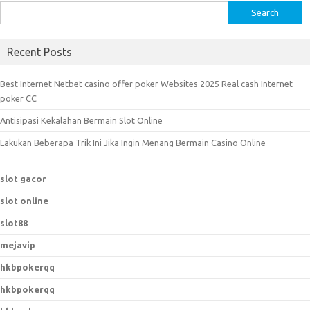
S
e
a
Recent Posts
r
c
Best Internet Netbet casino offer poker Websites 2025 Real cash Internet
h
poker CC
f
Antisipasi Kekalahan Bermain Slot Online
o
r
Lakukan Beberapa Trik Ini Jika Ingin Menang Bermain Casino Online
:
slot gacor
slot online
slot88
mejavip
hkbpokerqq
hkbpokerqq