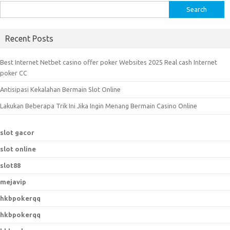
S
e
a
Recent Posts
r
c
Best Internet Netbet casino offer poker Websites 2025 Real cash Internet
h
poker CC
f
Antisipasi Kekalahan Bermain Slot Online
o
r
Lakukan Beberapa Trik Ini Jika Ingin Menang Bermain Casino Online
:
slot gacor
slot online
slot88
mejavip
hkbpokerqq
hkbpokerqq