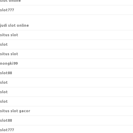
slot online
slot777
judi slot online
situs slot
slot
situs slot
nongki99
slot88
slot
slot
slot
situs slot gacor
slot88
slot777