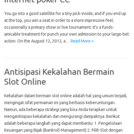
You go into a good satellite for a tiny pick-inside, and if you end up
at the top, you win a seat in order to a more impressive feel,
occasionally a primary show or live tournament. It’s a funds-
amicable treatment for punch your own admission to your large-bet
action. On the August 12, 2012, a…
Read More »
Antisipasi Kekalahan Bermain
Slot Online
Kekalahan dalam bermain slot online adalah hal yang umum terjadi,
mengingat sifat permainan ini yang berbasis keberuntungan.
Namun, ada beberapa strategi yang bisa Anda terapkan untuk
mengantisipasi kekalahan dan mengurangi dampaknya. Berikut
adalah beberapa langkah yang dapat membantu: 1. Pengelolaan
Keuangan yang Bijak (Bankroll Management) 2. Pilih Slot dengan