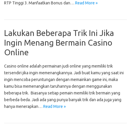
RTP Tinggi 3. Manfaatkan Bonus dan…
Read More »
Lakukan Beberapa Trik Ini Jika
Ingin Menang Bermain Casino
Online
Casino online adalah permainan judi online yang memiliki trik
tersendiri jika ingin memenangkannya. Jadi buat kamu yang saat ini
ingin mencoba peruntungan dengan memainkan game ini, maka
kamu bisa memenangkan taruhannya dengan menggunakan
beberapa trik. Biasanya setiap pemain memiliki trik bermain yang
berbeda-beda. Jadi ada yang punya banyak trik dan ada juga yang
hanya menerapkan…
Read More »