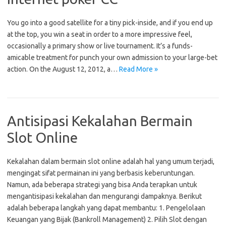
You go into a good satellite for a tiny pick-inside, and if you end up
at the top, you win a seat in order to a more impressive feel,
occasionally a primary show or live tournament. It’s a funds-
amicable treatment for punch your own admission to your large-bet
action. On the August 12, 2012, a…
Read More »
Antisipasi Kekalahan Bermain
Slot Online
Kekalahan dalam bermain slot online adalah hal yang umum terjadi,
mengingat sifat permainan ini yang berbasis keberuntungan.
Namun, ada beberapa strategi yang bisa Anda terapkan untuk
mengantisipasi kekalahan dan mengurangi dampaknya. Berikut
adalah beberapa langkah yang dapat membantu: 1. Pengelolaan
Keuangan yang Bijak (Bankroll Management) 2. Pilih Slot dengan