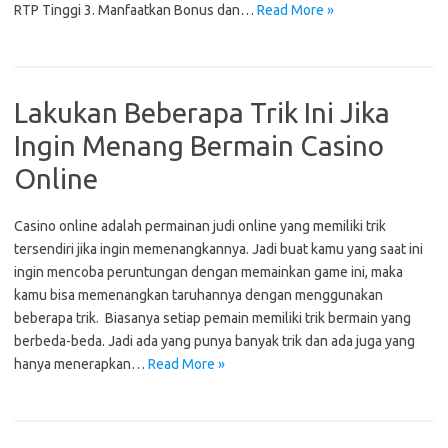
RTP Tinggi 3. Manfaatkan Bonus dan…
Read More »
Lakukan Beberapa Trik Ini Jika
Ingin Menang Bermain Casino
Online
Casino online adalah permainan judi online yang memiliki trik
tersendiri jika ingin memenangkannya. Jadi buat kamu yang saat ini
ingin mencoba peruntungan dengan memainkan game ini, maka
kamu bisa memenangkan taruhannya dengan menggunakan
beberapa trik. Biasanya setiap pemain memiliki trik bermain yang
berbeda-beda. Jadi ada yang punya banyak trik dan ada juga yang
hanya menerapkan…
Read More »