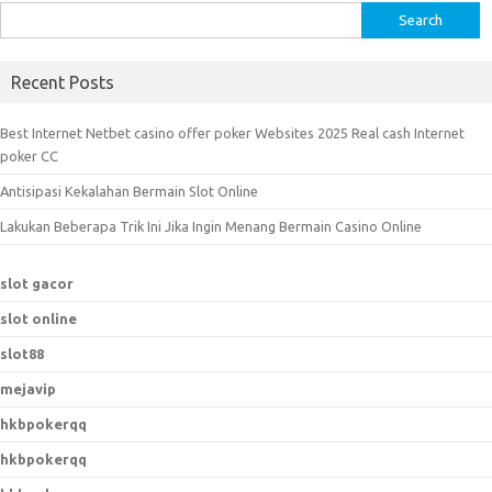
S
e
a
Recent Posts
r
c
Best Internet Netbet casino offer poker Websites 2025 Real cash Internet
h
poker CC
f
Antisipasi Kekalahan Bermain Slot Online
o
r
Lakukan Beberapa Trik Ini Jika Ingin Menang Bermain Casino Online
:
slot gacor
slot online
slot88
mejavip
hkbpokerqq
hkbpokerqq