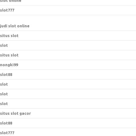
slot online
slot777
judi slot online
situs slot
slot
situs slot
nongki99
slot88
slot
slot
slot
situs slot gacor
slot88
slot777