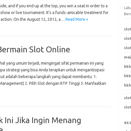
side, and if you end up at the top, you win a seat in order to a
Laku
 show or live tournament. It’s a funds-amicable treatment for
Ber
 action. On the August 12, 2012, a…
Read More »
slo
slo
Bermain Slot Online
slo
mej
hal yang umum terjadi, mengingat sifat permainan ini yang
hk
a strategi yang bisa Anda terapkan untuk mengantisipasi
hk
ut adalah beberapa langkah yang dapat membantu: 1.
Management) 2. Pilih Slot dengan RTP Tinggi 3. Manfaatkan
hk
slo
slo
 Ini Jika Ingin Menang
qq 
e