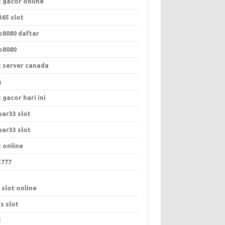
t gacor online
365 slot
8080 daftar
o8080
t server canada
场
t gacor hari ini
uar33 slot
uar33 slot
t online
t777
i slot online
us slot
t