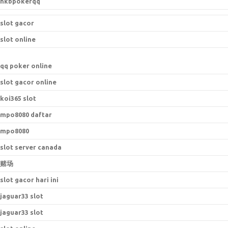
hkbpokerqq
slot gacor
slot online
qq poker online
slot gacor online
koi365 slot
mpo8080 daftar
mpo8080
slot server canada
赌场
slot gacor hari ini
jaguar33 slot
jaguar33 slot