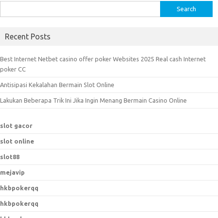
S
e
a
Recent Posts
r
c
Best Internet Netbet casino offer poker Websites 2025 Real cash Internet
h
poker CC
f
Antisipasi Kekalahan Bermain Slot Online
o
r
Lakukan Beberapa Trik Ini Jika Ingin Menang Bermain Casino Online
:
slot gacor
slot online
slot88
mejavip
hkbpokerqq
hkbpokerqq