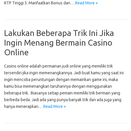
RTP Tinggi 3. Manfaatkan Bonus dan…
Read More »
Lakukan Beberapa Trik Ini Jika
Ingin Menang Bermain Casino
Online
Casino online adalah permainan judi online yang memiliki trik
tersendiri jika ingin memenangkannya. Jadi buat kamu yang saat ini
ingin mencoba peruntungan dengan memainkan game ini, maka
kamu bisa memenangkan taruhannya dengan menggunakan
beberapa trik. Biasanya setiap pemain memiliki trik bermain yang
berbeda-beda. Jadi ada yang punya banyak trik dan ada juga yang
hanya menerapkan…
Read More »