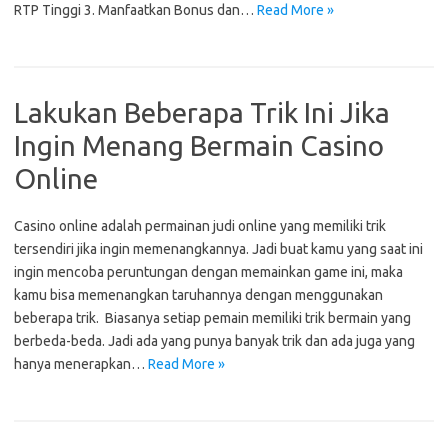
RTP Tinggi 3. Manfaatkan Bonus dan…
Read More »
Lakukan Beberapa Trik Ini Jika
Ingin Menang Bermain Casino
Online
Casino online adalah permainan judi online yang memiliki trik
tersendiri jika ingin memenangkannya. Jadi buat kamu yang saat ini
ingin mencoba peruntungan dengan memainkan game ini, maka
kamu bisa memenangkan taruhannya dengan menggunakan
beberapa trik. Biasanya setiap pemain memiliki trik bermain yang
berbeda-beda. Jadi ada yang punya banyak trik dan ada juga yang
hanya menerapkan…
Read More »