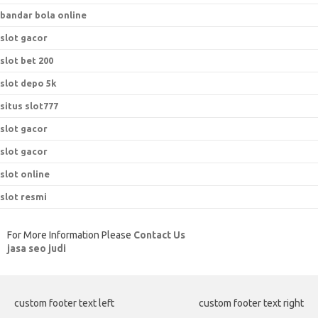
bandar bola online
slot gacor
slot bet 200
slot depo 5k
situs slot777
slot gacor
slot gacor
slot online
slot resmi
For More Information Please
Contact Us
jasa seo judi
custom footer text left
custom footer text right