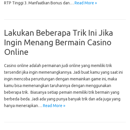
RTP Tinggi 3. Manfaatkan Bonus dan…
Read More »
Lakukan Beberapa Trik Ini Jika
Ingin Menang Bermain Casino
Online
Casino online adalah permainan judi online yang memiliki trik
tersendiri jika ingin memenangkannya. Jadi buat kamu yang saat ini
ingin mencoba peruntungan dengan memainkan game ini, maka
kamu bisa memenangkan taruhannya dengan menggunakan
beberapa trik. Biasanya setiap pemain memiliki trik bermain yang
berbeda-beda. Jadi ada yang punya banyak trik dan ada juga yang
hanya menerapkan…
Read More »