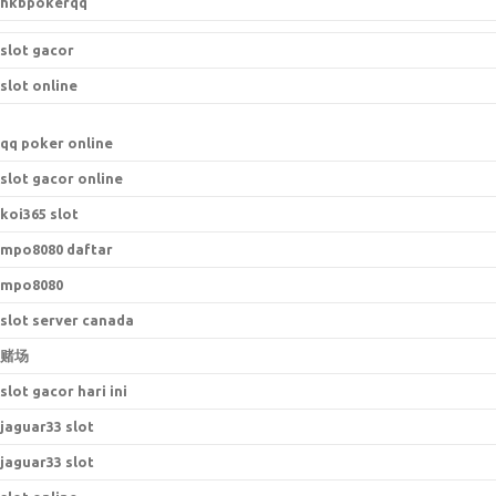
hkbpokerqq
slot gacor
slot online
qq poker online
slot gacor online
koi365 slot
mpo8080 daftar
mpo8080
slot server canada
赌场
slot gacor hari ini
jaguar33 slot
jaguar33 slot