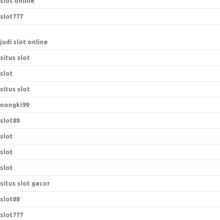
slot online
slot777
judi slot online
situs slot
slot
situs slot
nongki99
slot88
slot
slot
slot
situs slot gacor
slot88
slot777