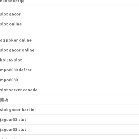
hkbpokerqq
slot gacor
slot online
qq poker online
slot gacor online
koi365 slot
mpo8080 daftar
mpo8080
slot server canada
赌场
slot gacor hari ini
jaguar33 slot
jaguar33 slot