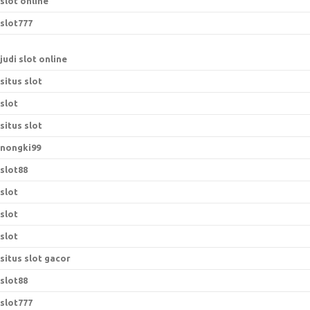
slot online
slot777
judi slot online
situs slot
slot
situs slot
nongki99
slot88
slot
slot
slot
situs slot gacor
slot88
slot777