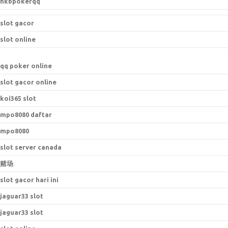
hkbpokerqq
slot gacor
slot online
qq poker online
slot gacor online
koi365 slot
mpo8080 daftar
mpo8080
slot server canada
赌场
slot gacor hari ini
jaguar33 slot
jaguar33 slot