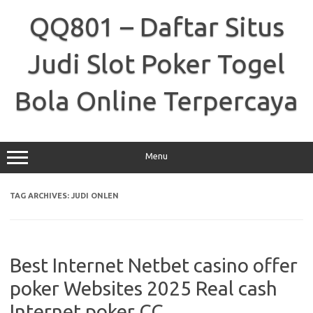
Skip
to
QQ801 – Daftar Situs
content
Judi Slot Poker Togel
Bola Online Terpercaya
Menu
TAG ARCHIVES:
JUDI ONLEN
Best Internet Netbet casino offer
poker Websites 2025 Real cash
Internet poker CC