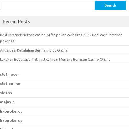
S
e
a
Recent Posts
r
c
Best Internet Netbet casino offer poker Websites 2025 Real cash Internet
h
poker CC
f
Antisipasi Kekalahan Bermain Slot Online
o
r
Lakukan Beberapa Trik Ini Jika Ingin Menang Bermain Casino Online
:
slot gacor
slot online
slot88
mejavip
hkbpokerqq
hkbpokerqq