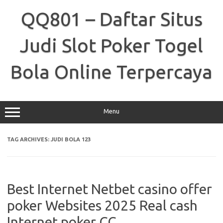
Skip
to
QQ801 – Daftar Situs
content
Judi Slot Poker Togel
Bola Online Terpercaya
Menu
TAG ARCHIVES:
JUDI BOLA 123
Best Internet Netbet casino offer
poker Websites 2025 Real cash
Internet poker CC