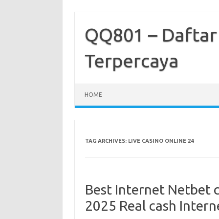
Skip
to
content
QQ801 – Daftar 
Terpercaya
HOME
TAG ARCHIVES:
LIVE CASINO ONLINE 24
Best Internet Netbet 
2025 Real cash Intern