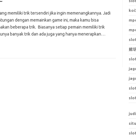
slo
koi
ang memiliki trik tersendiri jika ingin memenangkannya. Jadi
untungan dengan memainkan game ini, maka kamu bisa
mpo
 beberapa trik. Biasanya setiap pemain memiliki trik
mp
punya banyak trik dan ada juga yang hanya menerapkan…
slo
赌
slo
jag
jag
slo
slo
jud
sit
slo