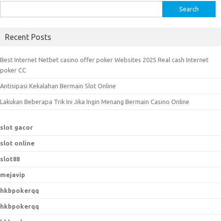
S
e
a
Recent Posts
r
c
Best Internet Netbet casino offer poker Websites 2025 Real cash Internet
h
poker CC
f
Antisipasi Kekalahan Bermain Slot Online
o
r
Lakukan Beberapa Trik Ini Jika Ingin Menang Bermain Casino Online
:
slot gacor
slot online
slot88
mejavip
hkbpokerqq
hkbpokerqq