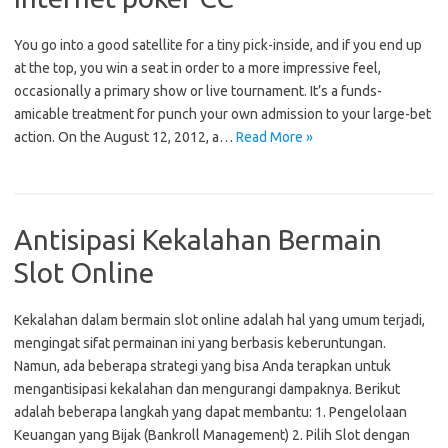
You go into a good satellite for a tiny pick-inside, and if you end up
at the top, you win a seat in order to a more impressive feel,
occasionally a primary show or live tournament. It’s a funds-
amicable treatment for punch your own admission to your large-bet
action. On the August 12, 2012, a…
Read More »
Antisipasi Kekalahan Bermain
Slot Online
Kekalahan dalam bermain slot online adalah hal yang umum terjadi,
mengingat sifat permainan ini yang berbasis keberuntungan.
Namun, ada beberapa strategi yang bisa Anda terapkan untuk
mengantisipasi kekalahan dan mengurangi dampaknya. Berikut
adalah beberapa langkah yang dapat membantu: 1. Pengelolaan
Keuangan yang Bijak (Bankroll Management) 2. Pilih Slot dengan