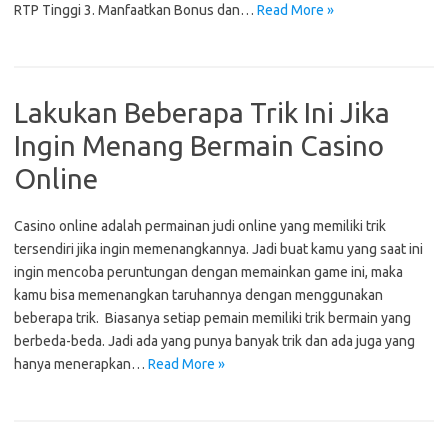
RTP Tinggi 3. Manfaatkan Bonus dan…
Read More »
Lakukan Beberapa Trik Ini Jika
Ingin Menang Bermain Casino
Online
Casino online adalah permainan judi online yang memiliki trik
tersendiri jika ingin memenangkannya. Jadi buat kamu yang saat ini
ingin mencoba peruntungan dengan memainkan game ini, maka
kamu bisa memenangkan taruhannya dengan menggunakan
beberapa trik. Biasanya setiap pemain memiliki trik bermain yang
berbeda-beda. Jadi ada yang punya banyak trik dan ada juga yang
hanya menerapkan…
Read More »