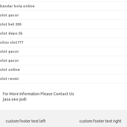
bandar bola online
slot gacor
slot bet 200
slot depo 5k
situs slot777
slot gacor
slot gacor
slot online
slot resmi
For More Information Please
Contact Us
jasa seo judi
custom footer text left
custom footer text right