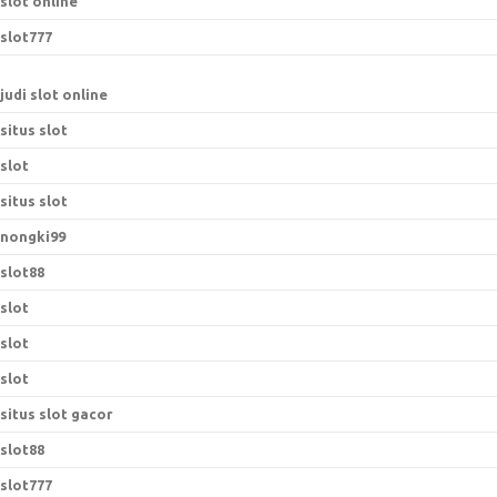
slot online
slot777
judi slot online
situs slot
slot
situs slot
nongki99
slot88
slot
slot
slot
situs slot gacor
slot88
slot777