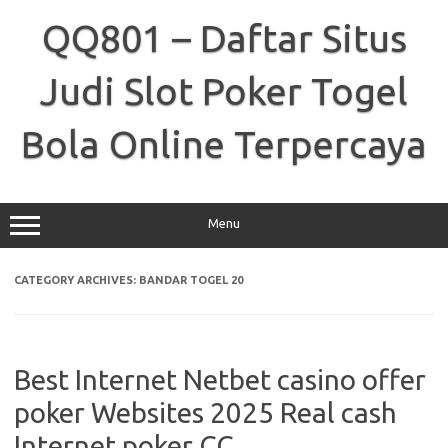
Skip
to
QQ801 – Daftar Situs
content
Judi Slot Poker Togel
Bola Online Terpercaya
Menu
CATEGORY ARCHIVES:
BANDAR TOGEL 20
Best Internet Netbet casino offer
poker Websites 2025 Real cash
Internet poker CC