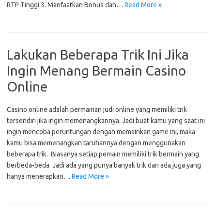
RTP Tinggi 3. Manfaatkan Bonus dan…
Read More »
Lakukan Beberapa Trik Ini Jika
Ingin Menang Bermain Casino
Online
Casino online adalah permainan judi online yang memiliki trik
tersendiri jika ingin memenangkannya. Jadi buat kamu yang saat ini
ingin mencoba peruntungan dengan memainkan game ini, maka
kamu bisa memenangkan taruhannya dengan menggunakan
beberapa trik. Biasanya setiap pemain memiliki trik bermain yang
berbeda-beda. Jadi ada yang punya banyak trik dan ada juga yang
hanya menerapkan…
Read More »