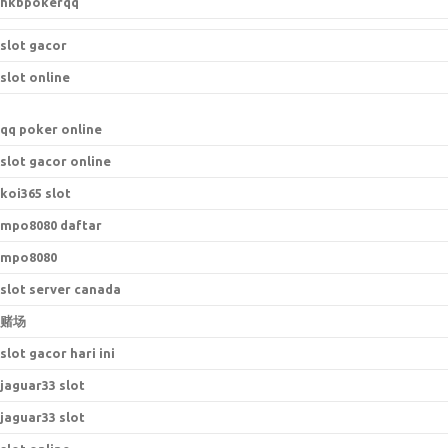
hkbpokerqq
slot gacor
slot online
qq poker online
slot gacor online
koi365 slot
mpo8080 daftar
mpo8080
slot server canada
赌场
slot gacor hari ini
jaguar33 slot
jaguar33 slot