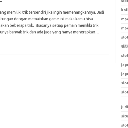
slo
koi
ang memiliki trik tersendiri jika ingin memenangkannya. Jadi
untungan dengan memainkan game ini, maka kamu bisa
mpo
 beberapa trik. Biasanya setiap pemain memiliki trik
mp
punya banyak trik dan ada juga yang hanya menerapkan…
slo
赌
slo
jag
jag
slo
slo
jud
sit
slo