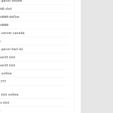
t gacor online
365 slot
8080 daftar
o8080
t server canada
场
t gacor hari ini
uar33 slot
uar33 slot
t online
t777
i slot online
us slot
t