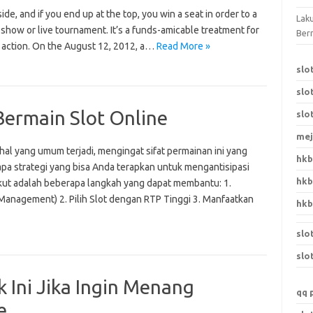
side, and if you end up at the top, you win a seat in order to a
Laku
 show or live tournament. It’s a funds-amicable treatment for
Ber
 action. On the August 12, 2012, a…
Read More »
slo
slo
Bermain Slot Online
slo
mej
hal yang umum terjadi, mengingat sifat permainan ini yang
hk
a strategi yang bisa Anda terapkan untuk mengantisipasi
hk
ut adalah beberapa langkah yang dapat membantu: 1.
Management) 2. Pilih Slot dengan RTP Tinggi 3. Manfaatkan
hk
slo
slo
 Ini Jika Ingin Menang
qq 
e