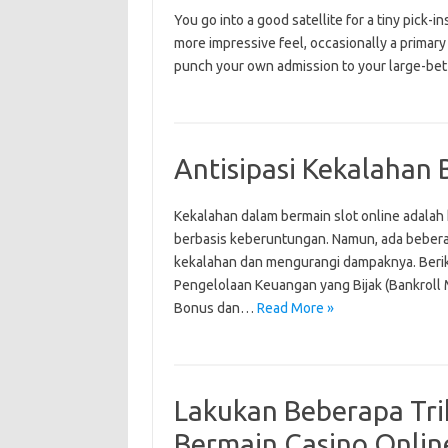
You go into a good satellite for a tiny pick-in
more impressive feel, occasionally a primary
punch your own admission to your large-bet
Antisipasi Kekalahan 
Kekalahan dalam bermain slot online adalah 
berbasis keberuntungan. Namun, ada beberap
kekalahan dan mengurangi dampaknya. Berik
Pengelolaan Keuangan yang Bijak (Bankroll 
Bonus dan…
Read More »
Lakukan Beberapa Trik
Bermain Casino Onlin