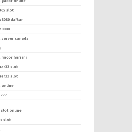
t gacor online
365 slot
8080 daftar
o8080
t server canada
场
t gacor hari ini
uar33 slot
uar33 slot
t online
t777
i slot online
us slot
t