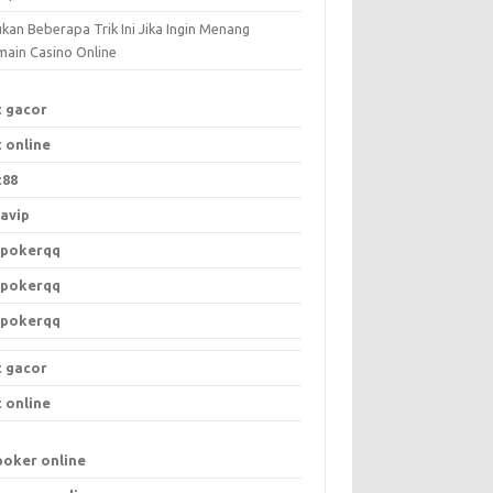
kan Beberapa Trik Ini Jika Ingin Menang
main Casino Online
t gacor
t online
t88
avip
bpokerqq
bpokerqq
bpokerqq
t gacor
t online
poker online