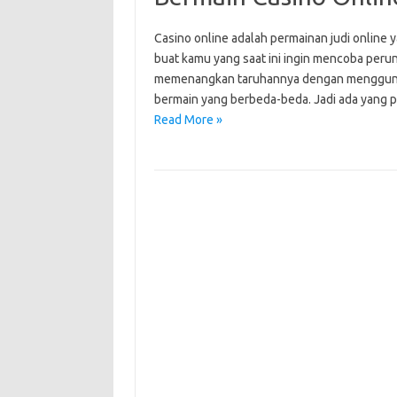
Casino online adalah permainan judi online y
buat kamu yang saat ini ingin mencoba per
memenangkan taruhannya dengan menggunakan
bermain yang berbeda-beda. Jadi ada yang 
Read More »