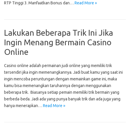
RTP Tinggi 3. Manfaatkan Bonus dan…
Read More »
Lakukan Beberapa Trik Ini Jika
Ingin Menang Bermain Casino
Online
Casino online adalah permainan judi online yang memiliki trik
tersendiri jika ingin memenangkannya. Jadi buat kamu yang saat ini
ingin mencoba peruntungan dengan memainkan game ini, maka
kamu bisa memenangkan taruhannya dengan menggunakan
beberapa trik. Biasanya setiap pemain memiliki trik bermain yang
berbeda-beda. Jadi ada yang punya banyak trik dan ada juga yang
hanya menerapkan…
Read More »