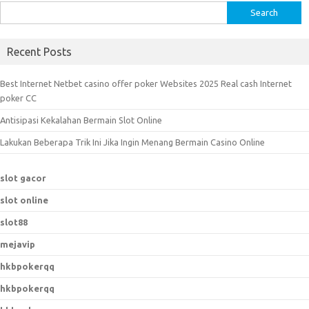
S
e
a
Recent Posts
r
c
Best Internet Netbet casino offer poker Websites 2025 Real cash Internet
h
poker CC
f
Antisipasi Kekalahan Bermain Slot Online
o
r
Lakukan Beberapa Trik Ini Jika Ingin Menang Bermain Casino Online
:
slot gacor
slot online
slot88
mejavip
hkbpokerqq
hkbpokerqq