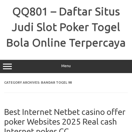
Skip
to
QQ801 – Daftar Situs
content
Judi Slot Poker Togel
Bola Online Terpercaya
Menu
CATEGORY ARCHIVES:
BANDAR TOGEL 98
Best Internet Netbet casino offer
poker Websites 2025 Real cash
Internet poker CC