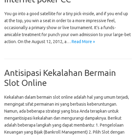
You go into a good satellite for a tiny pick-inside, and if you end up
at the top, you win a seat in order to a more impressive feel,
occasionally a primary show or live tournament. It’s a funds-
amicable treatment for punch your own admission to your large-bet
action. On the August 12, 2012, a…
Read More »
Antisipasi Kekalahan Bermain
Slot Online
Kekalahan dalam bermain slot online adalah hal yang umum terjadi,
mengingat sifat permainan ini yang berbasis keberuntungan.
Namun, ada beberapa strategi yang bisa Anda terapkan untuk
mengantisipasi kekalahan dan mengurangi dampaknya. Berikut
adalah beberapa langkah yang dapat membantu: 1. Pengelolaan
Keuangan yang Bijak (Bankroll Management) 2. Pilih Slot dengan