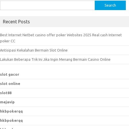
S
e
a
Recent Posts
r
c
Best Internet Netbet casino offer poker Websites 2025 Real cash Internet
h
poker CC
f
Antisipasi Kekalahan Bermain Slot Online
o
r
Lakukan Beberapa Trik Ini Jika Ingin Menang Bermain Casino Online
:
slot gacor
slot online
slot88
mejavip
hkbpokerqq
hkbpokerqq