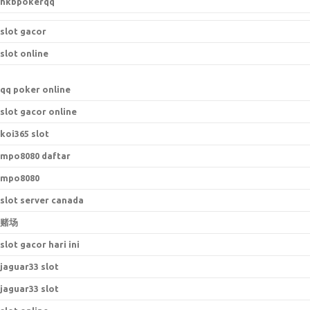
hkbpokerqq
slot gacor
slot online
qq poker online
slot gacor online
koi365 slot
mpo8080 daftar
mpo8080
slot server canada
赌场
slot gacor hari ini
jaguar33 slot
jaguar33 slot