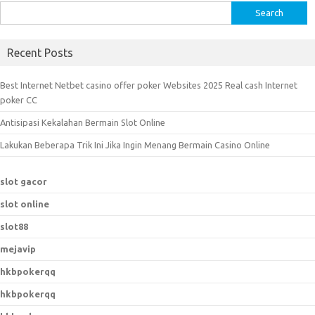
S
e
a
Recent Posts
r
c
Best Internet Netbet casino offer poker Websites 2025 Real cash Internet
h
poker CC
f
Antisipasi Kekalahan Bermain Slot Online
o
r
Lakukan Beberapa Trik Ini Jika Ingin Menang Bermain Casino Online
:
slot gacor
slot online
slot88
mejavip
hkbpokerqq
hkbpokerqq