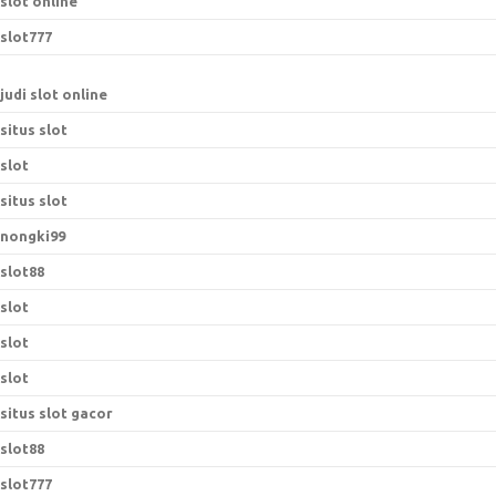
slot online
slot777
judi slot online
situs slot
slot
situs slot
nongki99
slot88
slot
slot
slot
situs slot gacor
slot88
slot777