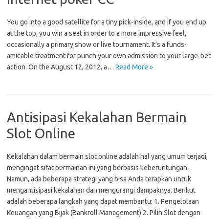
You go into a good satellite for a tiny pick-inside, and if you end up
at the top, you win a seat in order to a more impressive feel,
occasionally a primary show or live tournament. It’s a funds-
amicable treatment for punch your own admission to your large-bet
action. On the August 12, 2012, a…
Read More »
Antisipasi Kekalahan Bermain
Slot Online
Kekalahan dalam bermain slot online adalah hal yang umum terjadi,
mengingat sifat permainan ini yang berbasis keberuntungan.
Namun, ada beberapa strategi yang bisa Anda terapkan untuk
mengantisipasi kekalahan dan mengurangi dampaknya. Berikut
adalah beberapa langkah yang dapat membantu: 1. Pengelolaan
Keuangan yang Bijak (Bankroll Management) 2. Pilih Slot dengan