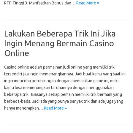
RTP Tinggi 3. Manfaatkan Bonus dan…
Read More »
Lakukan Beberapa Trik Ini Jika
Ingin Menang Bermain Casino
Online
Casino online adalah permainan judi online yang memiliki trik
tersendiri jika ingin memenangkannya. Jadi buat kamu yang saat ini
ingin mencoba peruntungan dengan memainkan game ini, maka
kamu bisa memenangkan taruhannya dengan menggunakan
beberapa trik. Biasanya setiap pemain memiliki trik bermain yang
berbeda-beda. Jadi ada yang punya banyak trik dan ada juga yang
hanya menerapkan…
Read More »