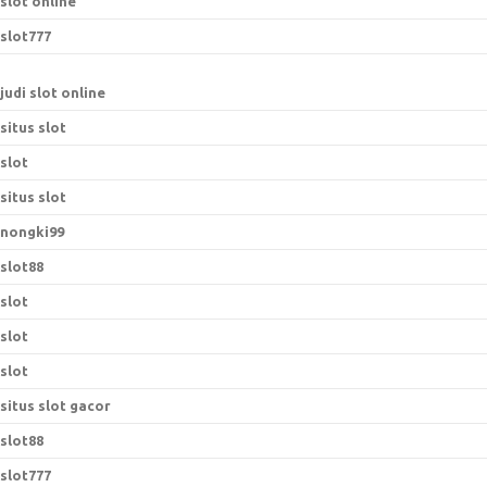
slot online
slot777
judi slot online
situs slot
slot
situs slot
nongki99
slot88
slot
slot
slot
situs slot gacor
slot88
slot777