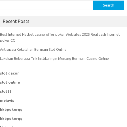
S
e
a
Recent Posts
r
c
Best Internet Netbet casino offer poker Websites 2025 Real cash Internet
h
poker CC
f
Antisipasi Kekalahan Bermain Slot Online
o
r
Lakukan Beberapa Trik Ini Jika Ingin Menang Bermain Casino Online
:
slot gacor
slot online
slot88
mejavip
hkbpokerqq
hkbpokerqq