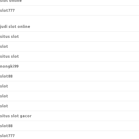
slot online
slot777
judi slot online
situs slot
slot
situs slot
nongki99
slot88
slot
slot
slot
situs slot gacor
slot88
slot777