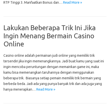
RTP Tinggi 3. Manfaatkan Bonus dan…
Read More »
Lakukan Beberapa Trik Ini Jika
Ingin Menang Bermain Casino
Online
Casino online adalah permainan judi online yang memiliki trik
tersendiri jika ingin memenangkannya. Jadi buat kamu yang saat ini
ingin mencoba peruntungan dengan memainkan game ini, maka
kamu bisa memenangkan taruhannya dengan menggunakan
beberapa trik. Biasanya setiap pemain memiliki trik bermain yang
berbeda-beda. Jadi ada yang punya banyak trik dan ada juga yang
hanya menerapkan…
Read More »