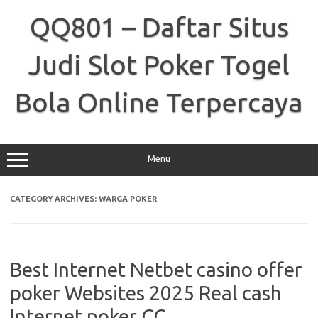
Skip
to
QQ801 – Daftar Situs
content
Judi Slot Poker Togel
Bola Online Terpercaya
Menu
CATEGORY ARCHIVES:
WARGA POKER
Best Internet Netbet casino offer
poker Websites 2025 Real cash
Internet poker CC