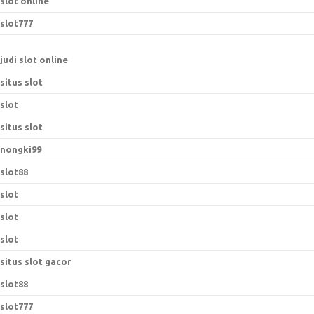
slot online
slot777
judi slot online
situs slot
slot
situs slot
nongki99
slot88
slot
slot
slot
situs slot gacor
slot88
slot777