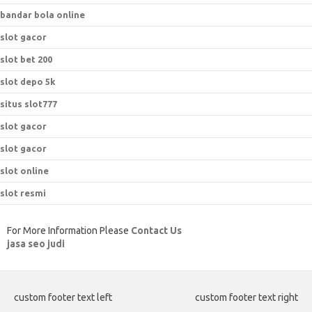
bandar bola online
slot gacor
slot bet 200
slot depo 5k
situs slot777
slot gacor
slot gacor
slot online
slot resmi
For More Information Please
Contact Us
jasa seo judi
custom footer text left
custom footer text right