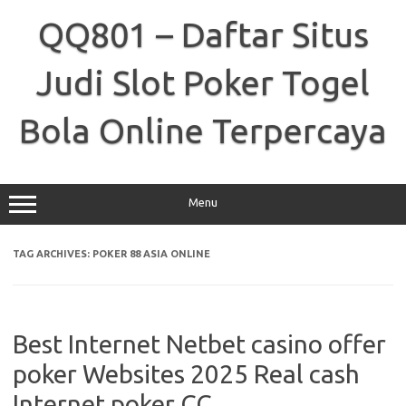
Skip
to
QQ801 – Daftar Situs
content
Judi Slot Poker Togel
Bola Online Terpercaya
Menu
TAG ARCHIVES:
POKER 88 ASIA ONLINE
Best Internet Netbet casino offer
poker Websites 2025 Real cash
Internet poker CC