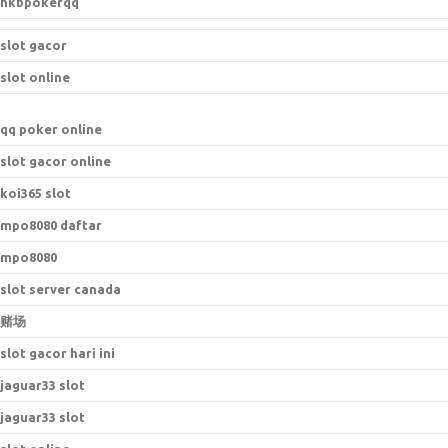
hkbpokerqq
slot gacor
slot online
qq poker online
slot gacor online
koi365 slot
mpo8080 daftar
mpo8080
slot server canada
赌场
slot gacor hari ini
jaguar33 slot
jaguar33 slot