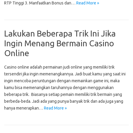
RTP Tinggi 3. Manfaatkan Bonus dan…
Read More »
Lakukan Beberapa Trik Ini Jika
Ingin Menang Bermain Casino
Online
Casino online adalah permainan judi online yang memiliki trik
tersendiri jika ingin memenangkannya. Jadi buat kamu yang saat ini
ingin mencoba peruntungan dengan memainkan game ini, maka
kamu bisa memenangkan taruhannya dengan menggunakan
beberapa trik. Biasanya setiap pemain memiliki trik bermain yang
berbeda-beda. Jadi ada yang punya banyak trik dan ada juga yang
hanya menerapkan…
Read More »