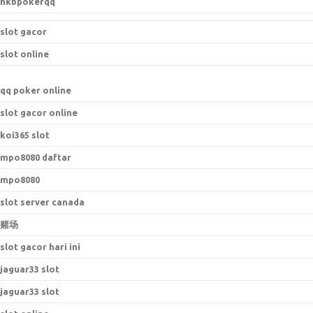
hkbpokerqq
slot gacor
slot online
qq poker online
slot gacor online
koi365 slot
mpo8080 daftar
mpo8080
slot server canada
赌场
slot gacor hari ini
jaguar33 slot
jaguar33 slot