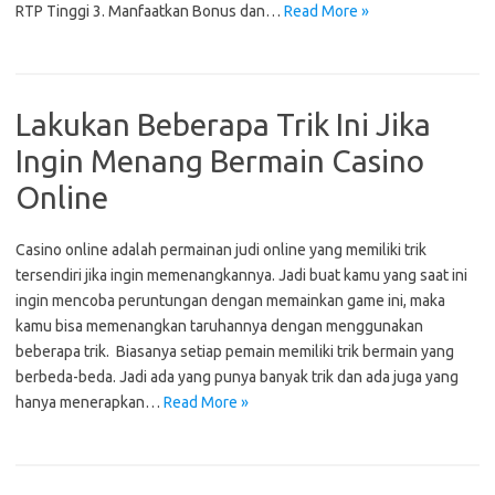
RTP Tinggi 3. Manfaatkan Bonus dan…
Read More »
Lakukan Beberapa Trik Ini Jika
Ingin Menang Bermain Casino
Online
Casino online adalah permainan judi online yang memiliki trik
tersendiri jika ingin memenangkannya. Jadi buat kamu yang saat ini
ingin mencoba peruntungan dengan memainkan game ini, maka
kamu bisa memenangkan taruhannya dengan menggunakan
beberapa trik. Biasanya setiap pemain memiliki trik bermain yang
berbeda-beda. Jadi ada yang punya banyak trik dan ada juga yang
hanya menerapkan…
Read More »