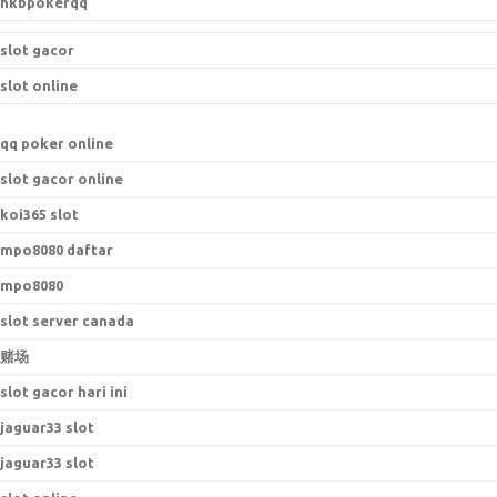
hkbpokerqq
slot gacor
slot online
qq poker online
slot gacor online
koi365 slot
mpo8080 daftar
mpo8080
slot server canada
赌场
slot gacor hari ini
jaguar33 slot
jaguar33 slot