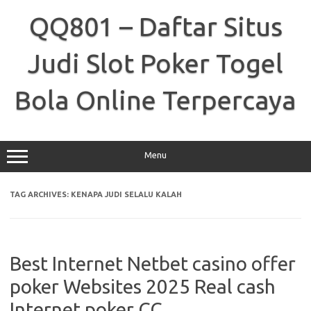
Skip
to
QQ801 – Daftar Situs
content
Judi Slot Poker Togel
Bola Online Terpercaya
Menu
TAG ARCHIVES:
KENAPA JUDI SELALU KALAH
Best Internet Netbet casino offer
poker Websites 2025 Real cash
Internet poker CC