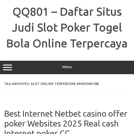
Skip
to
QQ801 – Daftar Situs
content
Judi Slot Poker Togel
Bola Online Terpercaya
Menu
TAG ARCHIVES:
SLOT ONLINE TERPERCAYA PANDORA188
Best Internet Netbet casino offer
poker Websites 2025 Real cash
Internet poker CC