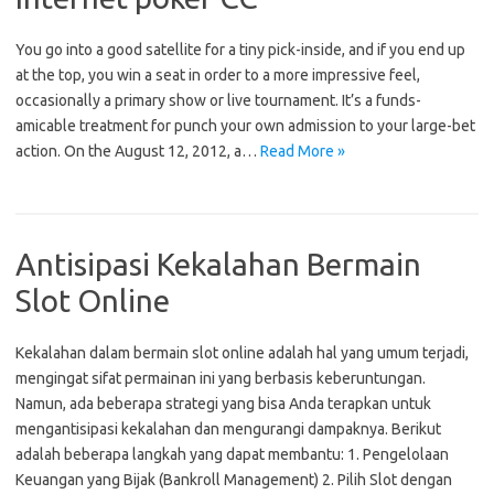
You go into a good satellite for a tiny pick-inside, and if you end up
at the top, you win a seat in order to a more impressive feel,
occasionally a primary show or live tournament. It’s a funds-
amicable treatment for punch your own admission to your large-bet
action. On the August 12, 2012, a…
Read More »
Antisipasi Kekalahan Bermain
Slot Online
Kekalahan dalam bermain slot online adalah hal yang umum terjadi,
mengingat sifat permainan ini yang berbasis keberuntungan.
Namun, ada beberapa strategi yang bisa Anda terapkan untuk
mengantisipasi kekalahan dan mengurangi dampaknya. Berikut
adalah beberapa langkah yang dapat membantu: 1. Pengelolaan
Keuangan yang Bijak (Bankroll Management) 2. Pilih Slot dengan