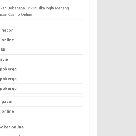
kan Beberapa Trik Ini Jika Ingin Menang
main Casino Online
t gacor
t online
t88
avip
bpokerqq
bpokerqq
bpokerqq
t gacor
t online
poker online