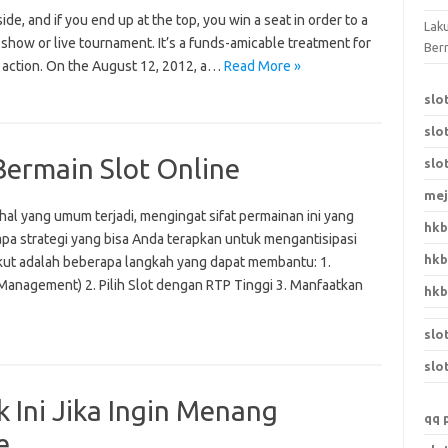
side, and if you end up at the top, you win a seat in order to a
Laku
 show or live tournament. It’s a funds-amicable treatment for
Ber
 action. On the August 12, 2012, a…
Read More »
slo
slo
Bermain Slot Online
slo
mej
hal yang umum terjadi, mengingat sifat permainan ini yang
hk
a strategi yang bisa Anda terapkan untuk mengantisipasi
hk
ut adalah beberapa langkah yang dapat membantu: 1.
Management) 2. Pilih Slot dengan RTP Tinggi 3. Manfaatkan
hk
slo
slo
 Ini Jika Ingin Menang
qq 
e