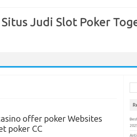
Situs Judi Slot Poker Tog
Sea
for:
R
casino offer poker Websites
Bes
202
et poker CC
Anti