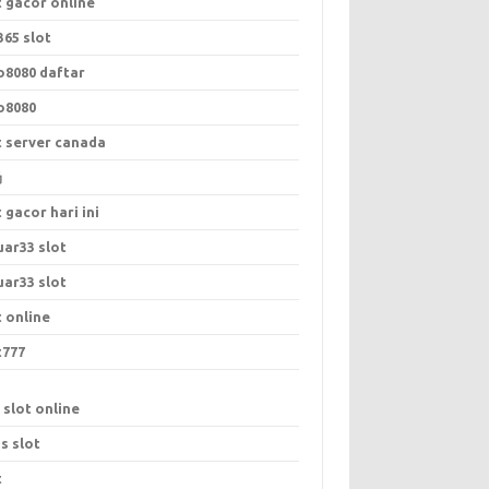
t gacor online
365 slot
8080 daftar
o8080
t server canada
场
t gacor hari ini
uar33 slot
uar33 slot
t online
t777
i slot online
us slot
t