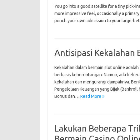
You go into a good satellite for a tiny pick-in
more impressive feel, occasionally a primary
punch your own admission to your large-bet
Antisipasi Kekalahan 
Kekalahan dalam bermain slot online adalah 
berbasis keberuntungan. Namun, ada beberap
kekalahan dan mengurangi dampaknya. Berik
Pengelolaan Keuangan yang Bijak (Bankroll 
Bonus dan…
Read More »
Lakukan Beberapa Trik
Bermain Casino Onlin