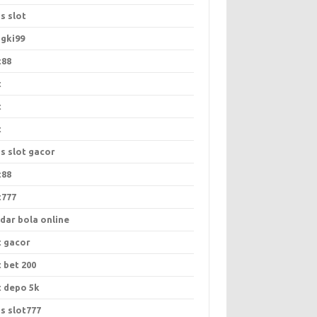
us slot
gki99
t88
t
t
t
us slot gacor
t88
t777
dar bola online
t gacor
t bet 200
t depo 5k
us slot777