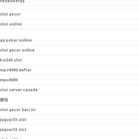
hkbpokerqq
slot gacor
slot online
qq poker online
slot gacor online
koi365 slot
mpo8080 daftar
mpo8080
slot server canada
赌场
slot gacor hari ini
jaguar33 slot
jaguar33 slot