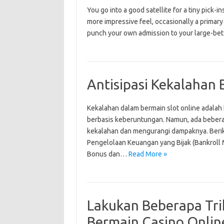
You go into a good satellite for a tiny pick-in
more impressive feel, occasionally a primary
punch your own admission to your large-bet
Antisipasi Kekalahan 
Kekalahan dalam bermain slot online adalah 
berbasis keberuntungan. Namun, ada beberap
kekalahan dan mengurangi dampaknya. Berik
Pengelolaan Keuangan yang Bijak (Bankroll 
Bonus dan…
Read More »
Lakukan Beberapa Trik
Bermain Casino Onlin