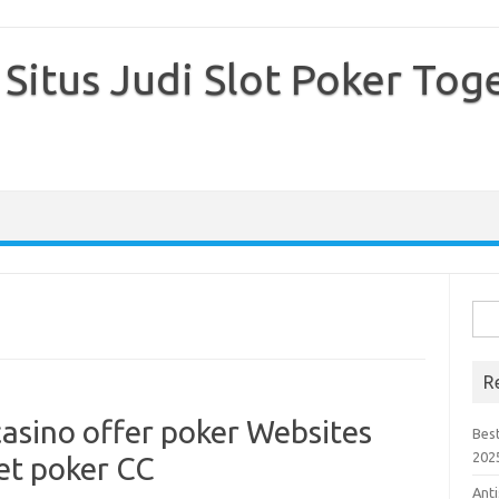
Situs Judi Slot Poker Tog
Sea
for:
R
casino offer poker Websites
Bes
202
et poker CC
Anti