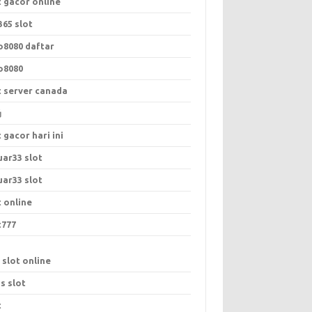
t gacor online
365 slot
8080 daftar
o8080
t server canada
场
t gacor hari ini
uar33 slot
uar33 slot
t online
t777
i slot online
us slot
t