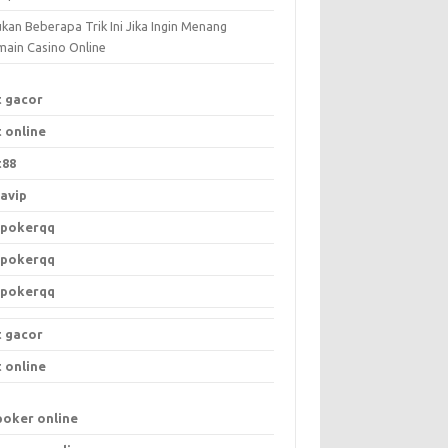
kan Beberapa Trik Ini Jika Ingin Menang
main Casino Online
t gacor
t online
t88
avip
bpokerqq
bpokerqq
bpokerqq
t gacor
t online
poker online