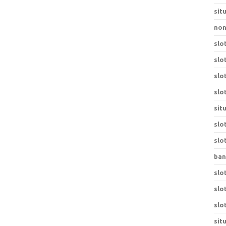
sit
non
slo
slo
slo
slo
sit
slo
slo
ban
slo
slo
slo
sit