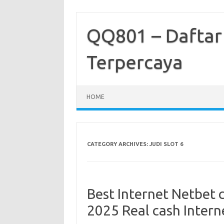
Skip
to
content
QQ801 – Daftar 
Terpercaya
HOME
CATEGORY ARCHIVES:
JUDI SLOT 6
Best Internet Netbet 
2025 Real cash Intern