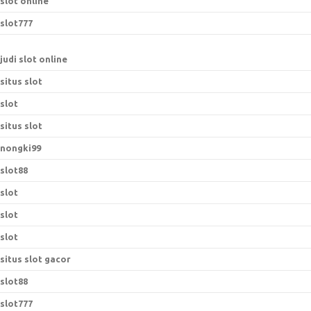
slot online
slot777
judi slot online
situs slot
slot
situs slot
nongki99
slot88
slot
slot
slot
situs slot gacor
slot88
slot777