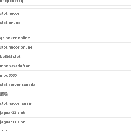
hkbpokerqq
slot gacor
slot online
qq poker online
slot gacor online
koi365 slot
mpo8080 daftar
mpo8080
slot server canada
赌场
slot gacor hari ini
jaguar33 slot
jaguar33 slot