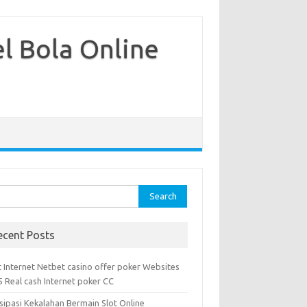
el Bola Online
rch
ecent Posts
t Internet Netbet casino offer poker Websites
5 Real cash Internet poker CC
sipasi Kekalahan Bermain Slot Online