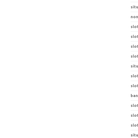
sit
non
slo
slo
slo
slo
sit
slo
slo
ban
slo
slo
slo
sit