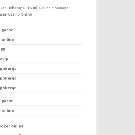
kan Beberapa Trik Ini Jika Ingin Menang
main Casino Online
t gacor
t online
t88
avip
bpokerqq
bpokerqq
bpokerqq
t gacor
t online
poker online