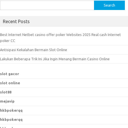
S
e
a
Recent Posts
r
c
Best Internet Netbet casino offer poker Websites 2025 Real cash Internet
h
poker CC
f
Antisipasi Kekalahan Bermain Slot Online
o
r
Lakukan Beberapa Trik Ini Jika Ingin Menang Bermain Casino Online
:
slot gacor
slot online
slot88
mejavip
hkbpokerqq
hkbpokerqq