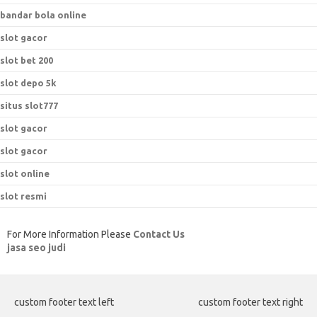
bandar bola online
slot gacor
slot bet 200
slot depo 5k
situs slot777
slot gacor
slot gacor
slot online
slot resmi
For More Information Please
Contact Us
jasa seo judi
custom footer text left
custom footer text right