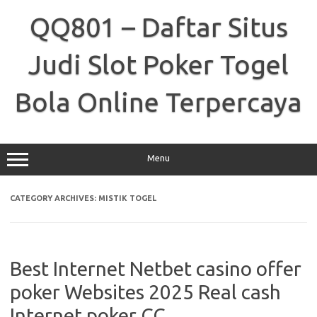
Skip
to
QQ801 – Daftar Situs
content
Judi Slot Poker Togel
Bola Online Terpercaya
Menu
CATEGORY ARCHIVES:
MISTIK TOGEL
Best Internet Netbet casino offer
poker Websites 2025 Real cash
Internet poker CC