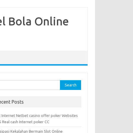
el Bola Online
rch
ecent Posts
t Internet Netbet casino offer poker Websites
5 Real cash Internet poker CC
sipasi Kekalahan Bermain Slot Online