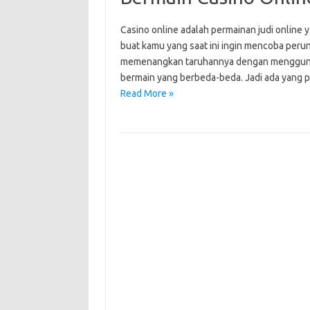
Casino online adalah permainan judi online y
buat kamu yang saat ini ingin mencoba per
memenangkan taruhannya dengan menggunakan
bermain yang berbeda-beda. Jadi ada yang 
Read More »