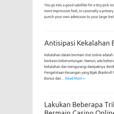
You go into a good satellite for a tiny pick-in
more impressive feel, occasionally a primary
punch your own admission to your large-bet
Antisipasi Kekalahan 
Kekalahan dalam bermain slot online adalah 
berbasis keberuntungan. Namun, ada beberap
kekalahan dan mengurangi dampaknya. Berik
Pengelolaan Keuangan yang Bijak (Bankroll 
Bonus dan…
Read More »
Lakukan Beberapa Trik
Bermain Casino Onlin