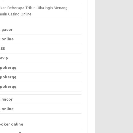
kan Beberapa Trik Ini Jika Ingin Menang
main Casino Online
t gacor
t online
t88
avip
bpokerqq
bpokerqq
bpokerqq
t gacor
t online
poker online