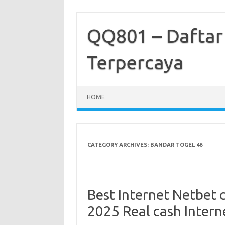
Skip
to
content
QQ801 – Daftar 
Terpercaya
HOME
CATEGORY ARCHIVES:
BANDAR TOGEL 46
Best Internet Netbet 
2025 Real cash Intern