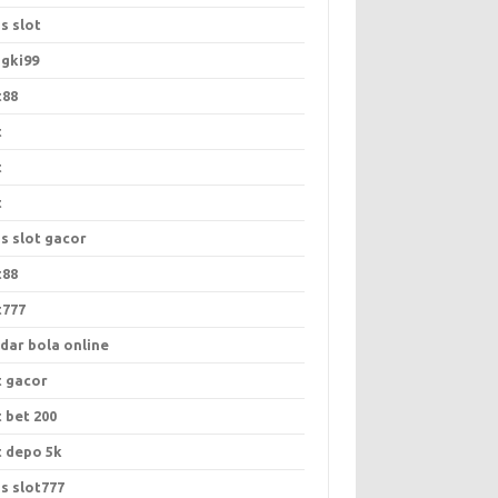
us slot
gki99
t88
t
t
t
us slot gacor
t88
t777
dar bola online
t gacor
t bet 200
t depo 5k
us slot777