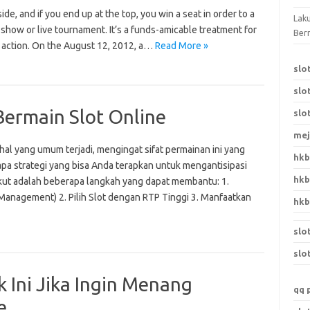
side, and if you end up at the top, you win a seat in order to a
Laku
 show or live tournament. It’s a funds-amicable treatment for
Ber
 action. On the August 12, 2012, a…
Read More »
slo
slo
Bermain Slot Online
slo
mej
hal yang umum terjadi, mengingat sifat permainan ini yang
hk
a strategi yang bisa Anda terapkan untuk mengantisipasi
hk
ut adalah beberapa langkah yang dapat membantu: 1.
Management) 2. Pilih Slot dengan RTP Tinggi 3. Manfaatkan
hk
slo
slo
 Ini Jika Ingin Menang
qq 
e