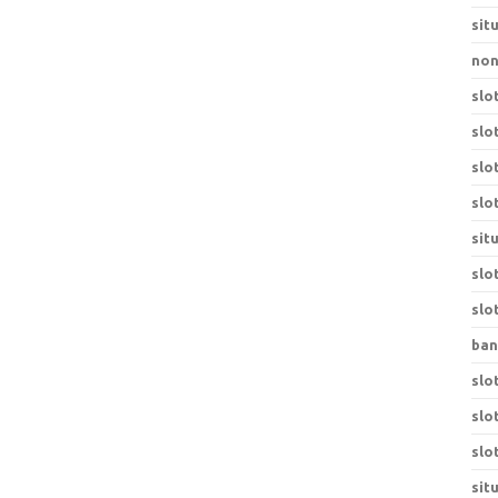
sit
non
slo
slo
slo
slo
sit
slo
slo
ban
slo
slo
slo
sit