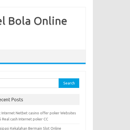
el Bola Online
rch
ecent Posts
t Internet Netbet casino offer poker Websites
5 Real cash Internet poker CC
sipasi Kekalahan Bermain Slot Online