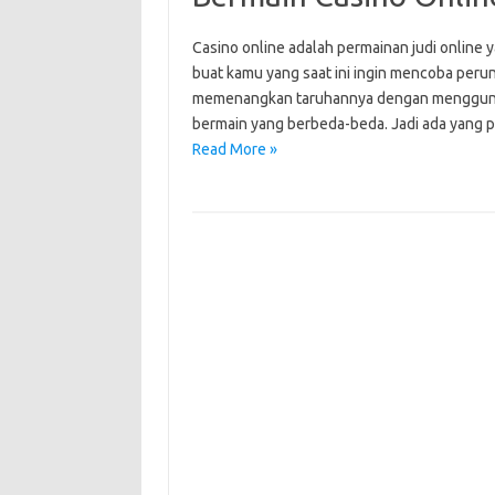
Casino online adalah permainan judi online y
buat kamu yang saat ini ingin mencoba per
memenangkan taruhannya dengan menggunakan
bermain yang berbeda-beda. Jadi ada yang 
Read More »