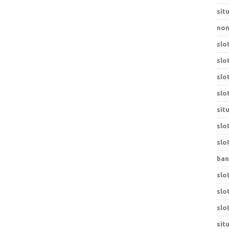
sit
non
slo
slo
slo
slo
sit
slo
slo
ban
slo
slo
slo
sit